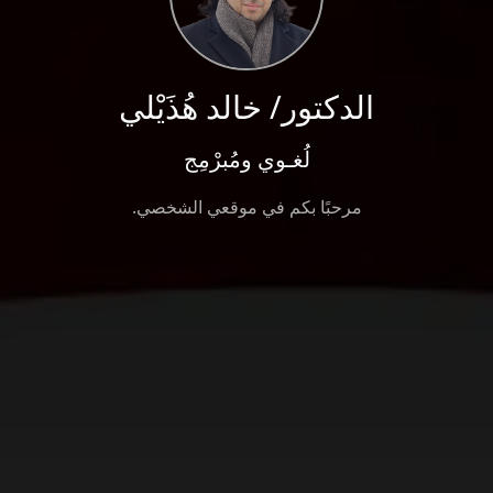
الدكتور/ خالد هُذَيْلي
لُغـوي ومُبرْمِج
مرحبًا بكم في موقعي الشخصي.